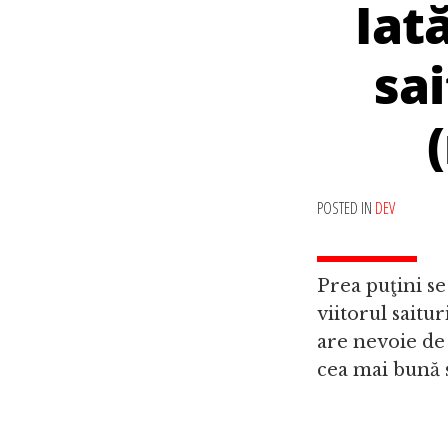
Iat
sai
POSTED IN
DEV
Prea puţini s
viitorul saitu
are nevoie de
cea mai bună 