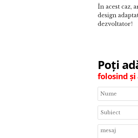
În acest caz, 
design adaptati
dezvoltator!
Poți a
folosind ș