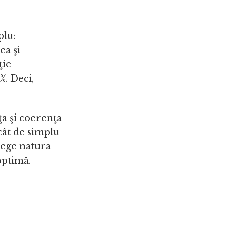
plu:
ea şi
ţie
%. Deci,
ţa şi coerenţa
cât de simplu
lege natura
optimă.