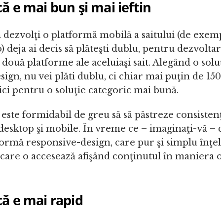
că e mai bun şi mai ieftin
 dezvolţi o platformă mobilă a saitului (de exem
 deja ai decis să plăteşti dublu, pentru dezvoltar
 două platforme ale aceluiaşi sait. Alegând o solu
ign, nu vei plăti dublu, ci chiar mai puţin de 150
ci pentru o soluţie categoric mai bună.
ste formidabil de greu să să păstreze consisten
desktop şi mobile. În vreme ce – imaginaţi-vă – 
formă responsive-design, care pur şi simplu înţe
 care o accesează afişând conţinutul în maniera 
că e mai rapid