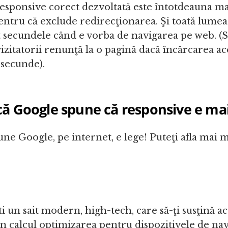
esponsive corect dezvoltată este întotdeauna ma
ntru că exclude redirecţionarea. Şi toată lumea 
t secundele când e vorba de navigarea pe web. (S
vizitatorii renunţă la o pagină dacă încărcarea a
 secunde).
că Google spune că responsive e ma
une Google, pe internet, e lege! Puteţi afla mai 
ti un sait modern, high-tech, care să-ţi susţină act
 în calcul optimizarea pentru dispozitivele de na