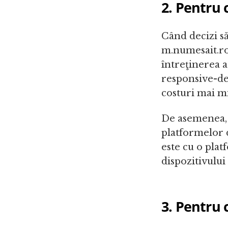
2. Pentru 
Când decizi să
m.numesait.ro)
întreţinerea a
responsive-des
costuri mai mi
De asemenea, e
platformelor 
este cu o plat
dispozitivului
3. Pentru 