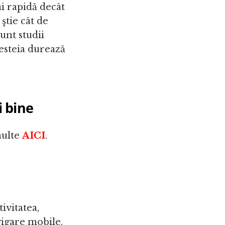
i rapidă decât
ştie cât de
unt studii
cesteia durează
i bine
multe
AICI
.
ivitatea,
vigare mobile.