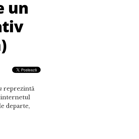
e un
ativ
)
n
reprezintă
 internetul
de departe,