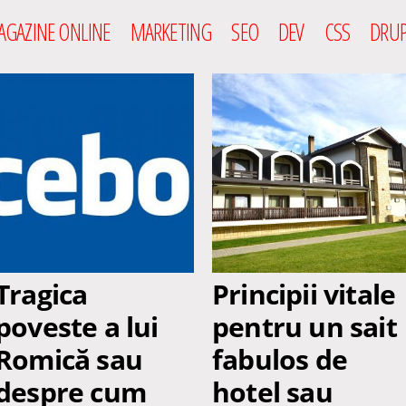
GAZINE ONLINE
MARKETING
SEO
DEV
CSS
DRUP
Tragica
Principii vitale
poveste a lui
pentru un sait
Romică sau
fabulos de
despre cum
hotel sau