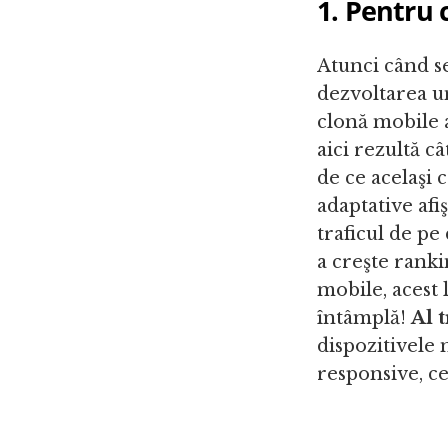
1. Pentru
Atunci când se
dezvoltarea un
clonă mobile a
aici rezultă c
de ce acelaşi c
adaptative afi
traficul de pe
a creşte rank
mobile, acest 
întâmplă!
Al t
dispozitivele 
responsive, ce