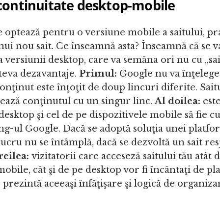
 continuitate desktop-mobile
 optează pentru o versiune mobile a saitului, pr
ui nou sait. Ce înseamnă asta? Înseamnă că se va
 versiunii desktop, care va semăna ori nu cu „s
âteva dezavantaje.
Primul:
Google nu va înţelege
onţinut este înţoţit de doup lincuri diferite. Sait
şează conţinutul cu un singur linc.
Al doilea:
este
 desktop şi cel de pe dispozitivele mobile să fie 
ing-ul Google. Dacă se adoptă soluţia unei platf
lucru nu se întâmplă, dacă se dezvoltă un sait res
reilea:
vizitatorii care acceseză saitului tău atât 
mobile, cât şi de pe desktop vor fi încântaţi de p
 prezintă aceeaşi înfăţişare şi logică de organiza