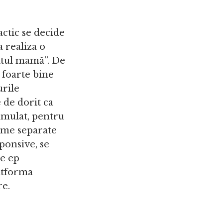
actic se decide
 realiza o
aitul mamă”. De
 foarte bine
urile
 de dorit ca
cumulat, pentru
orme separate
ponsive, se
de ep
latforma
re.