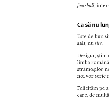
foot-ball
, inte
Ca să nu lu
Este de bun si
sait
, nu
site
.
Desigur, ştim 
limba română a
strămoşilor n
noi vor scrie ma
Felicităm pe a
care, de multă