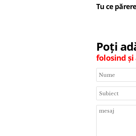
Tu ce părere
Poți a
folosind ș