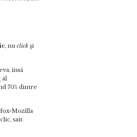
ic
, nu
click
şi
eva, însă
 al
nd 70% dintre
efox-Mozilla
ic, sait.