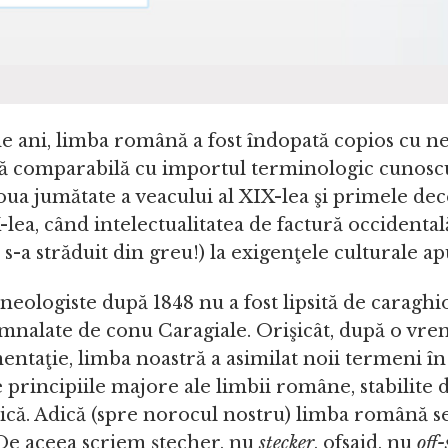
de ani, limba română a fost îndopată copios cu n
ă comparabilă cu importul terminologic cunosc
oua jumătate a veacului al XIX-lea şi primele dec
-lea, când intelectualitatea de factură occidental
, s-a străduit din greu!) la exigenţele culturale a
eologiste după 1848 nu a fost lipsită de caraghio
emnalate de conu Caragiale. Orişicât, după o vre
entaţie, limba noastră a asimilat noii termeni î
 principiile majore ale limbii române, stabilite d
ică. Adică (spre norocul nostru) limba română se
De aceea scriem ştecher, nu
stecker
, ofsaid, nu
off-