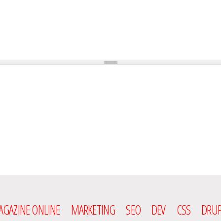
GAZINE ONLINE
MARKETING
SEO
DEV
CSS
DRUP