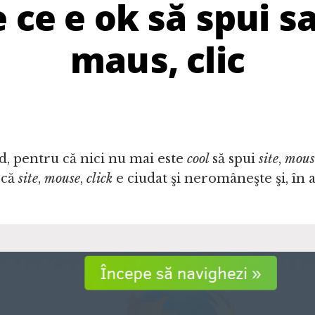
 ce e ok să spui sa
maus, clic
d, pentru că nici nu mai este
cool
să spui
site
,
mous
 că
site
,
mouse
,
click
e ciudat şi neromâneşte şi, în al