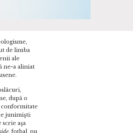
eologisme,
ut de limba
enii ale
ă ne-a aliniat
pusene.
slâcuri,
me, după o
n conformitate
e junimişti:
 scrie aşa
side
, fotbal, nu