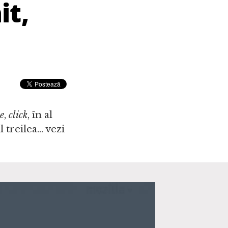
it,
e
,
click
, în al
 treilea... vezi