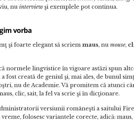
rviu, nu
interview
şi exemplele pot continua.
ngim vorba
mţ şi foarte elegant să scriem
maus
, nu
mouse
,
cl
că normele lingvistice în vigoare astăzi spun altc
 fost creată de geniul şi, mai ales, de bunul simţ
oştri, nu de Academie. Vă promitem că atunci câ
us, clic, sait, la fel va scrie şi în dicţionare.
dministratorii versiunii româneşti a saitului Fir
 vreme, folosesc variantele corecte, adică: maus, cl