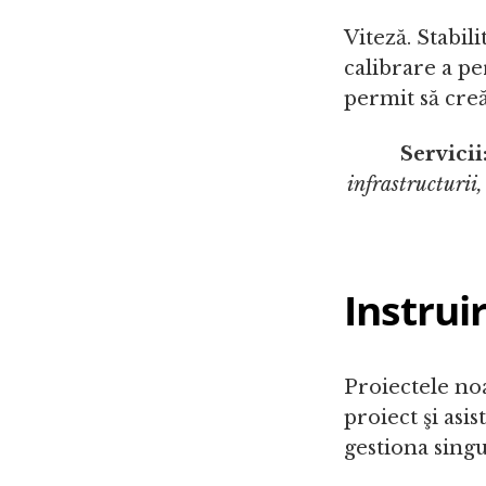
Viteză. Stabil
calibrare a p
permit să creă
Servicii
infrastructuri
Instrui
Proiectele noa
proiect şi asis
gestiona singur