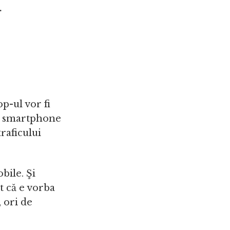
.
op-ul vor fi
pul smartphone
traficului
bile. Şi
t că e vorba
, ori de