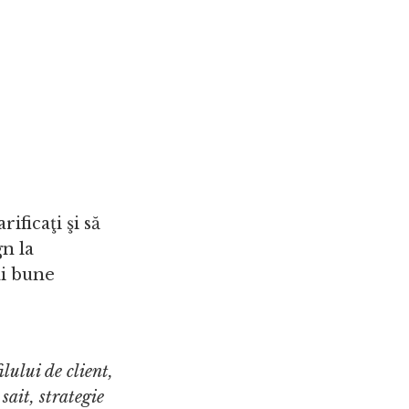
ificaţi şi să
gn la
ai bune
ilului de client,
sait, strategie