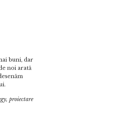
mai buni, dar
de noi arată
i desenăm
ui.
egy, proiectare