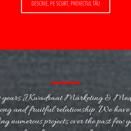
DESCRIE, PE SCURT, PROIECTUL TĂU
few years JKwadraat Marketing & Med
rong and fruitful relationship. We have 
g numerous projects over the past few 