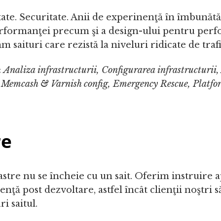
itate. Securitate. Anii de experinenţă în îmbunătăţ
erformanţei precum şi a design-ului pentru per
m saituri care rezistă la niveluri ridicate de trafi
:
Analiza infrastructurii, Configurarea infrastructurii,
i, Memcash & Varnish config, Emergency Rescue, Platfo
re
stre nu se încheie cu un sait. Oferim instruire a
tenţă post dezvoltare, astfel încât clienţii noştri s
i saitul.