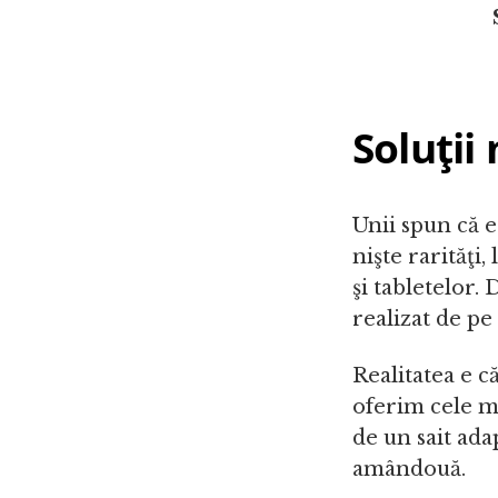
Soluţii
Unii spun că er
nişte rarităţi
şi tabletelor. 
realizat de pe
Realitatea e c
oferim cele ma
de un sait ada
amândouă.