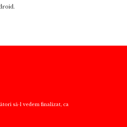
droid.
!
tori să-l vedem finalizat, ca