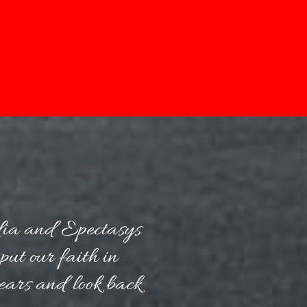
ia and Epectasys
put our faith in
years and look back