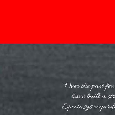
rojects in the
"Over the past 
Deadlines are
have built a st
ys in top.
Epectasys regardin