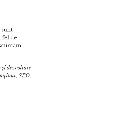
s sunt
 fel de
descurcăm
 şi dezvoltare
onţinut, SEO,