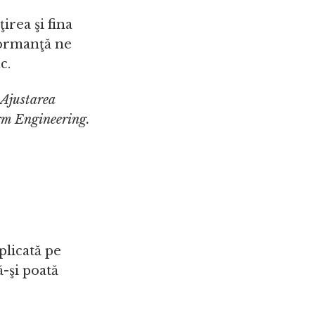
irea şi fina
formanţă ne
c.
 Ajustarea
rm Engineering.
plicată pe
ă-şi poată