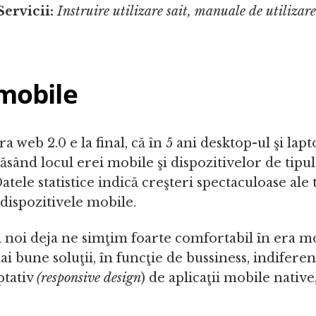
Servicii:
Instruire utilizare sait, manuale de utilizare
 mobile
a web 2.0 e la final, că în 5 ani desktop-ul şi lapt
, lăsând locul erei mobile şi dispozitivelor de ti
Datele statistice indică creşteri spectaculoase ale 
 dispozitivele mobile.
ă noi deja ne simţim foarte comfortabil în era mo
i bune soluţii, în funcţie de bussiness, indiferen
ptativ
(responsive design
) de aplicaţii mobile native