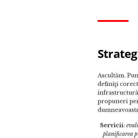
Strateg
Ascultăm. Pune
definiţi corec
infrastructur
propuneri pent
dumneavoastr
Servicii
:
evalu
planificarea p