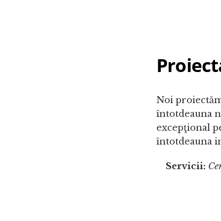
Proiect
Noi proiectăm 
întotdeauna ne
excepţional p
întotdeauna in
Servicii:
Cer