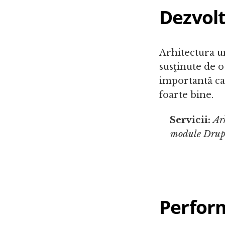
Dezvol
Arhitectura un
susţinute de o
importantă ca 
foarte bine.
Servicii:
Ar
module Drupa
Perfor