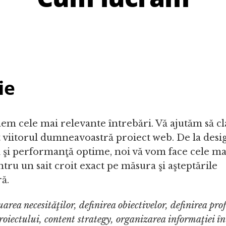
ie
m cele mai relevante întrebări. Vă ajutăm să clar
t viitorul dumneavoastră proiect web. De la desi
ă şi performanţă optime, noi vă vom face cele m
ru un sait croit exact pe măsura şi aşteptările
ă.
area necesităţilor, definirea obiectivelor, definirea prof
roiectului, content strategy, organizarea informaţiei în 