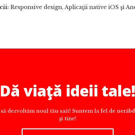
cii:
Responsive design, Aplicaţii native iOS şi An
Dă viaţă ideii tale
ă dezvoltăm noul tău sait! Suntem la fel de nerăbdă
şi tine!