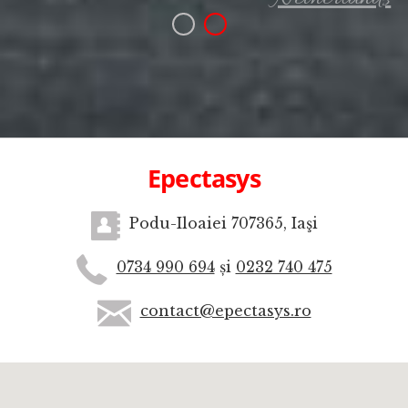
Epectasys
Podu-Iloaiei 707365, Iaşi
0734 990 694
și
0232 740 475
contact@epectasys.ro