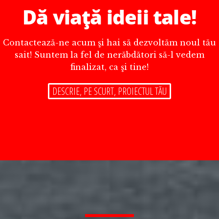
Dă viaţă ideii tale!
Contactează-ne acum şi hai să dezvoltăm noul tău
sait! Suntem la fel de nerăbdători să-l vedem
finalizat, ca şi tine!
DESCRIE, PE SCURT, PROIECTUL TĂU